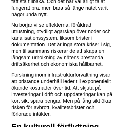
fått stå tillbaka. Och det har väl ärligt talat
fungerat bra, men bara så länge nätet varit
någorlunda nytt.
Nu börjar vi se effekterna: föråldrad
utrustning, otydligt ägarskap över noder och
kanalisationssystem, liksom brister i
dokumentation. Det är inga stora kriser i sig,
men tillsammans riskerar de att skapa en
långsam urholkning av nätens prestanda,
driftsäkerhet och ekonomiska hållbarhet.
Forskning inom infrastrukturförvaltning visar
att bristande underhåll leder till exponentiellt
ökande kostnader över tid. Att skjuta på
investeringar i drift och uppdateringar kan på
kort sikt spara pengar. Men på lång sikt ökar
risken för avbrott, kvalitetsbrister och
förlorade intäkter.
En kulturell förflyttning