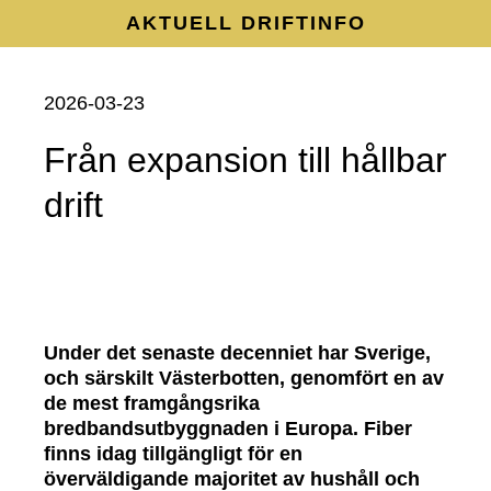
AKTUELL DRIFTINFO
2026-03-23
Från expansion till hållbar
AC-Nets Verksamhetsmodell
Regionnät i samverkan
drift
Under det senaste decenniet har Sverige,
och särskilt Västerbotten, genomfört en av
de mest framgångsrika
bredbandsutbyggnaden i Europa. Fiber
finns idag tillgängligt för en
överväldigande majoritet av hushåll och