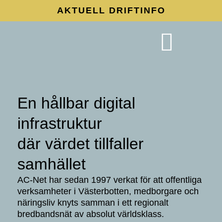
AKTUELL DRIFTINFO
AC-Nets Verksamhetsmodell
Regionnät i samverkan
En hållbar digital
infrastruktur
där värdet tillfaller
samhället
AC-Net har sedan 1997 verkat för att offentliga
verksamheter i Västerbotten, medborgare och
näringsliv knyts samman i ett regionalt
bredbandsnät av absolut världsklass.