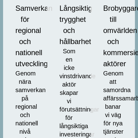
Samverkan
Långsiktig
Brobyggar
för
trygghet
till
regional
och
omvärlden
och
hållbarhet
och
Som
nationell
kommersie
en
utveckling
aktörer
icke
Genom
Genom
vinstdrivande
nära
att
aktör
samverkan
samordna
skapar
på
affärssamar
vi
regional
banar
förutsättningar
och
vi väg
för
nationell
för nya
långsiktiga
nivå
tjänster
investeringar