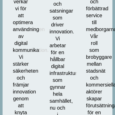
verkar
och
och
vi för
förbättrad
satsningar
att
service
som
optimera
till
driver
användningen
medborgarn
innovation.
av
Vår
Vi
digital
roll
arbetar
kommunikation.
som
för en
Vi
brobyggare
hållbar
stärker
mellan
digital
säkerheten
stadsnät
infrastruktur
och
och
som
främjar
kommersiell
gynnar
innovation
aktörer
hela
genom
skapar
samhället,
att
förutsättning
nu och
knyta
för en
i