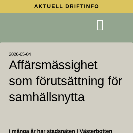
AKTUELL DRIFTINFO
AC-Nets Verksamhetsmodell
Regionnät i samverkan
2026-05-04
Affärsmässighet
som förutsättning för
samhällsnytta
I många år har stadsnäten i Västerbotten