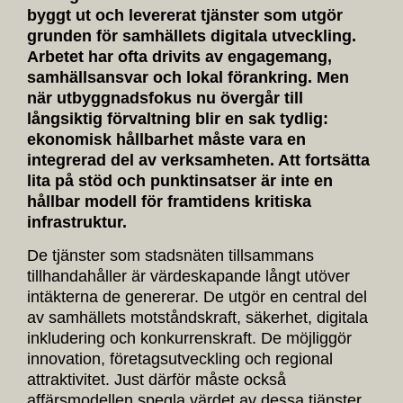
byggt ut och levererat tjänster som utgör
grunden för samhällets digitala utveckling.
Arbetet har ofta drivits av engagemang,
samhällsansvar och lokal förankring. Men
när utbyggnadsfokus nu övergår till
långsiktig förvaltning blir en sak tydlig:
ekonomisk hållbarhet måste vara en
integrerad del av verksamheten. Att fortsätta
lita på stöd och punktinsatser är inte en
hållbar modell för framtidens kritiska
infrastruktur.
De tjänster som stadsnäten tillsammans
tillhandahåller är värdeskapande långt utöver
intäkterna de genererar. De utgör en central del
av samhällets motståndskraft, säkerhet, digitala
inkludering och konkurrenskraft. De möjliggör
innovation, företagsutveckling och regional
attraktivitet. Just därför måste också
affärsmodellen spegla värdet av dessa tjänster.