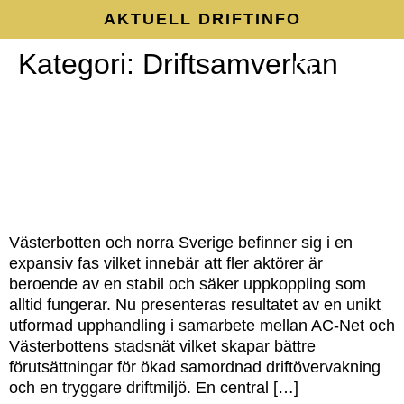
AKTUELL DRIFTINFO
Kategori:
Driftsamverkan
Lycksele och Storuman först ut
AC-Nets Verksamhetsmodell
Regionnät i samverkan
med ny lösning för
driftövervakning av fibernätet
Västerbotten och norra Sverige befinner sig i en
expansiv fas vilket innebär att fler aktörer är
beroende av en stabil och säker uppkoppling som
alltid fungerar. Nu presenteras resultatet av en unikt
utformad upphandling i samarbete mellan AC-Net och
Västerbottens stadsnät vilket skapar bättre
förutsättningar för ökad samordnad driftövervakning
och en tryggare driftmiljö. En central […]